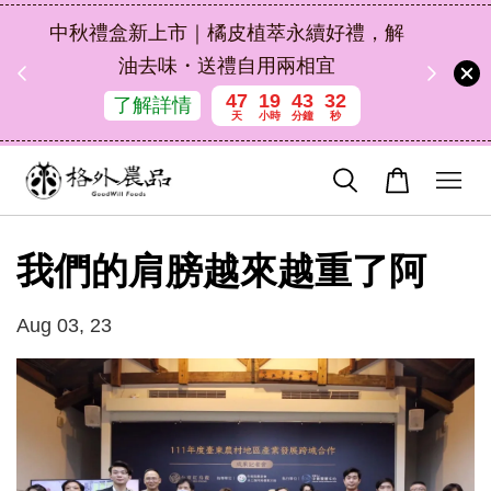
扣碼
中秋禮盒新上市｜橘皮植萃永續好禮，解
 現折
油去味・送禮自用兩相宜
47
19
43
32
了解詳情
天
小時
分鐘
秒
我們的肩膀越來越重了阿
Aug 03, 23