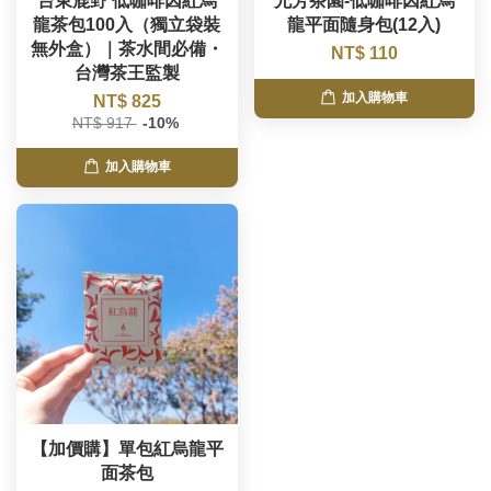
台東鹿野 低咖啡因紅烏
允芳茶園-低咖啡因紅烏
龍茶包100入（獨立袋裝
龍平面隨身包(12入)
無外盒）｜茶水間必備・
NT$ 110
台灣茶王監製
加入購物車
NT$ 825
NT$ 917
-10%
加入購物車
【加價購】單包紅烏龍平
面茶包