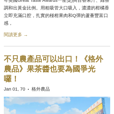
年英國Great Taste Awards一星獎)與百香果汁、綠茶
調和出黃金比例。用粗吸管大口吸入，濃濃的柑橘香
立即充滿口腔，扎實的椪柑果肉和Q彈的蘆薈豐富口
感，
閱讀更多 →
不只農產品可以出口！《格外
農品》果茶醬也要為國爭光
囉！
Jan 01, 70
格外農品
•