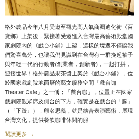
格外農品今年八月受邀至觀光高人氣商圈迪化街《百
寶鄉》上架後，緊接著受邀進入台灣最高藝術殿堂國
家劇院內的《戲台小鋪》上架，這樣的境遇不僅讓我
們驚喜萬分，也讓我們見識到在台灣有一群挽起袖子
與年輕一代的行動者(創業者，創新者)，一起打拼，
迎接世界！格外農品果茶醬上架於《戲台小鋪》，位
於國家戲劇院地面層的藝文服務空間「戲台咖
Theater Cafe」之一偊；「戲台咖」，位置正在國家
戲劇院觀眾席及側台的下方，確實是在戲台的「腳」
（『下跤』），顧名思義，就是結合表演藝術，展現
台灣文化，提供餐飲咖啡休閒的服
閱讀更多 →