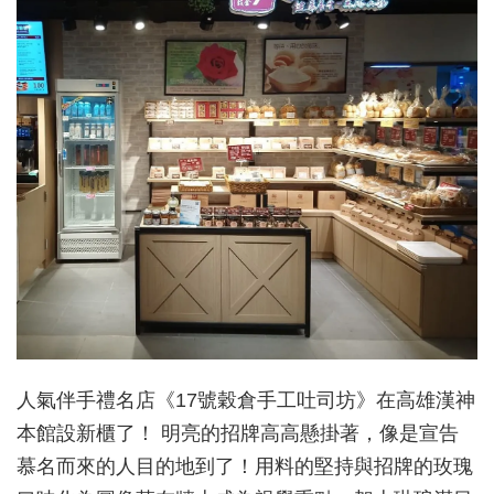
人氣伴手禮名店《17號穀倉手工吐司坊》在高雄漢神
本館設新櫃了！ 明亮的招牌高高懸掛著，像是宣告
慕名而來的人目的地到了！用料的堅持與招牌的玫瑰