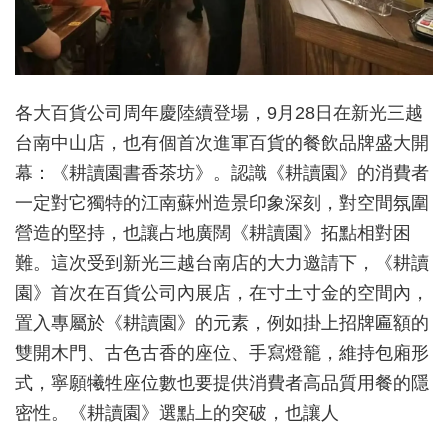
各大百貨公司周年慶陸續登場，9月28日在新光三越
台南中山店，也有個首次進軍百貨的餐飲品牌盛大開
幕：《耕讀園書香茶坊》。認識《耕讀園》的消費者
一定對它獨特的江南蘇州造景印象深刻，對空間氛圍
營造的堅持，也讓占地廣闊《耕讀園》拓點相對困
難。這次受到新光三越台南店的大力邀請下，《耕讀
園》首次在百貨公司內展店，在寸土寸金的空間內，
置入專屬於《耕讀園》的元素，例如掛上招牌匾額的
雙開木門、古色古香的座位、手寫燈籠，維持包廂形
式，寧願犧牲座位數也要提供消費者高品質用餐的隱
密性。《耕讀園》選點上的突破，也讓人