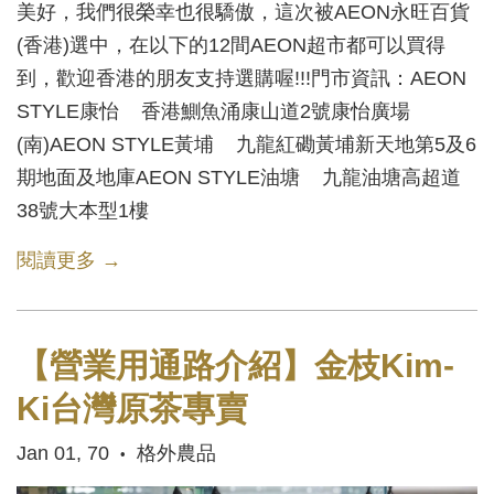
美好，我們很榮幸也很驕傲，這次被AEON永旺百貨
(香港)選中，在以下的12間AEON超市都可以買得
到，歡迎香港的朋友支持選購喔!!!門市資訊：AEON
STYLE康怡 香港鰂魚涌康山道2號康怡廣場
(南)AEON STYLE黃埔 九龍紅磡黃埔新天地第5及6
期地面及地庫AEON STYLE油塘 九龍油塘高超道
38號大本型1樓
閱讀更多 →
【營業用通路介紹】金枝Kim-
Ki台灣原茶專賣
Jan 01, 70
格外農品
•