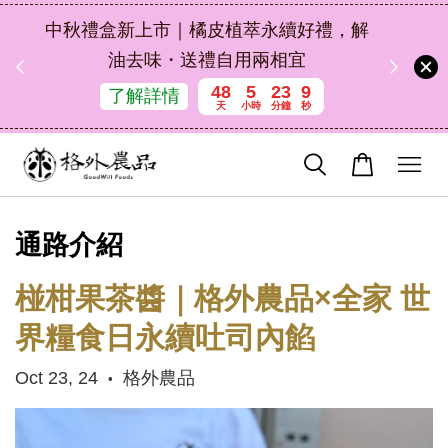
扣碼
中秋禮盒新上市｜橘皮植萃永續好禮，解
 現折
油去味・送禮自用兩相宜
48
5
23
7
了解詳情
天
小時
分鐘
秒
通路介紹
椪柑果茶醬｜格外農品×全家 世
界糧食日永續吐司內餡
Oct 23, 24
格外農品
•