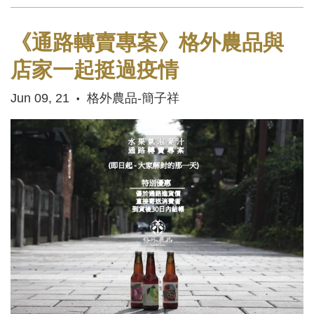
《通路轉賣專案》格外農品與
店家一起挺過疫情
Jun 09, 21
格外農品-簡子祥
•