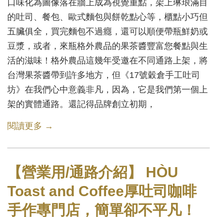
口味化為圖像落在牆上成為視覺重點，架上琳琅滿目
的吐司、餐包、歐式麵包與餅乾點心等，櫃點小巧但
五臟俱全，買完麵包不過癮，還可以順便帶瓶鮮奶或
豆漿，或者，來瓶格外農品的果茶醬豐富您餐點與生
活的滋味！格外農品這幾年受邀在不同通路上架，將
台灣果茶醬帶到許多地方，但《17號穀倉手工吐司
坊》在我們心中意義非凡，因為，它是我們第一個上
架的實體通路。還記得品牌創立初期，
閱讀更多 →
【營業用/通路介紹】 HÒU
Toast and Coffee厚吐司咖啡
手作專門店，簡單卻不平凡！