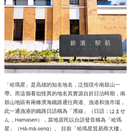
「哈瑪星」是高雄的知名地名，泛指現今南鼓山一
帶。而這個看似怪異的地名其實源自於日治時期，南
鼓山地區有兩條濱海鐵路通往商港、漁港和漁市場，
此一通漁港的鐵路日語稱為「濱線」（日語：はませ
ん，Hamasen），當地居民以台語發音稱為「哈瑪
星」（Há-má-seng）。 目前「哈瑪星貿易商大樓」