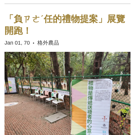
「負ㄗㄜˊ任的禮物提案」展覽
開跑！
Jan 01, 70
格外農品
•