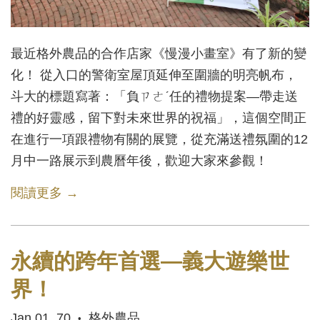
最近格外農品的合作店家《慢漫小畫室》有了新的變
化！ 從入口的警衛室屋頂延伸至圍牆的明亮帆布，
斗大的標題寫著：「負ㄗㄜˊ任的禮物提案—帶走送
禮的好靈感，留下對未來世界的祝福」，這個空間正
在進行一項跟禮物有關的展覽，從充滿送禮氛圍的12
月中一路展示到農曆年後，歡迎大家來參觀！
閱讀更多 →
永續的跨年首選—義大遊樂世
界！
Jan 01, 70
格外農品
•