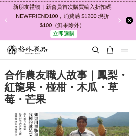
扣碼
中秋禮盒新上市｜橘皮植萃永續好禮，解
 現折
油去味・送禮自用兩相宜
47
21
44
30
了解詳情
天
小時
分鐘
秒
合作農友職人故事｜鳳梨・
紅龍果・椪柑・木瓜・草
莓・芒果