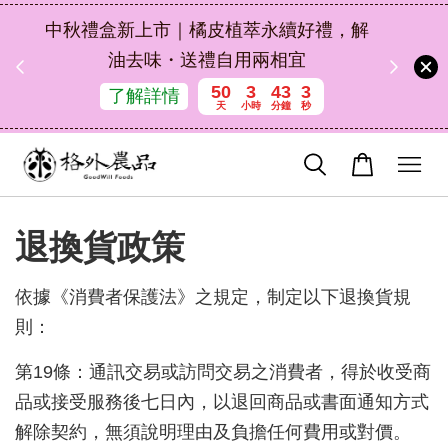
扣碼
中秋禮盒新上市｜橘皮植萃永續好禮，解
 現折
油去味・送禮自用兩相宜
50
3
43
3
了解詳情
天
小時
分鐘
秒
退換貨政策
依據《消費者保護法》之規定，制定以下退換貨規
則：
第19條：通訊交易或訪問交易之消費者，得於收受商
品或接受服務後七日內，以退回商品或書面通知方式
解除契約，無須說明理由及負擔任何費用或對價。