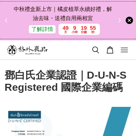
扣碼
中秋禮盒新上市｜橘皮植萃永續好禮，解
 現折
油去味・送禮自用兩相宜
49
9
19
55
了解詳情
天
小時
分鐘
秒
鄧白氏企業認證｜D-U-N-S
Registered 國際企業編碼