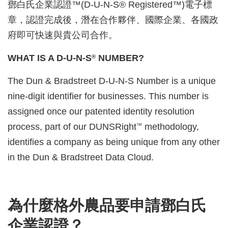
鄧白氏企業認證™(D-U-N-S® Registered™)電子標
章，認證完成後，潛在合作夥伴、國際企業、各國政
府即可快速與貴公司合作。
WHAT IS A D-U-N-S
NUMBER?
®
The Dun & Bradstreet D-U-N-S Number is a unique
nine-digit identifier for businesses. This number is
assigned once our patented identity resolution
process, part of our DUNSRight
methodology,
™
identifies a company as being unique from any other
in the Dun & Bradstreet Data Cloud.
為什麼格外農品要申請鄧白氏
企業認證？