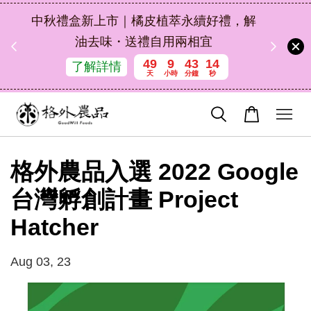
扣碼
中秋禮盒新上市｜橘皮植萃永續好禮，解
 現折
油去味・送禮自用兩相宜
49
9
43
14
了解詳情
天
小時
分鐘
秒
格外農品入選 2022 Google
台灣孵創計畫 Project
Hatcher
Aug 03, 23