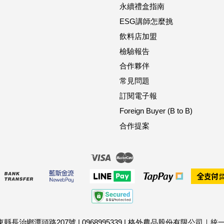
永續禮盒指南
ESG講師怎麼挑
飲料店加盟
檢驗報告
合作夥伴
常見問題
訂閱電子報
Foreign Buyer (B to B)
合作提案
Visa
Master
屏東縣長治鄉潭頭路207號
|
0968995339
|
格外農品股份有限公司｜統一編號