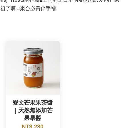
祖了啊 #來台必買伴手禮
愛文芒果果茶醬
｜天然無添加芒
果果醬
NT$ 230