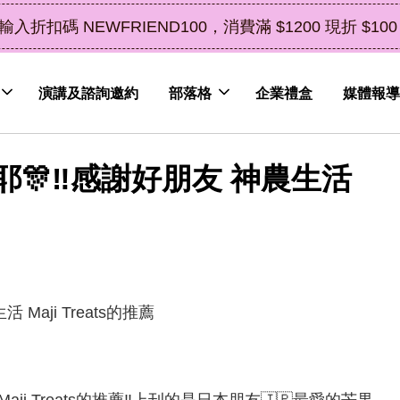
中秋禮盒新上市｜橘皮植萃永續好禮，解油去
演講及諮詢邀約
部落格
企業禮盒
媒體報導
🎊‼️感謝好朋友 神農生活
i Treats的推薦‼️上刊的是日本朋友🇯🇵最愛的芒果