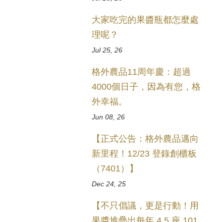
大家吃完的果醬瓶都怎麼處
理呢？
Jul 25, 26
格外農品11周年慶：超過
4000個日子，因為有您，格
外幸福。
Jun 08, 26
【正式公告：格外農品邁向
新里程！12/23 登錄創櫃板
（7401）】
Dec 24, 25
【不只倡議，更是行動！用
果醬堆疊出每年 4.5 座 101