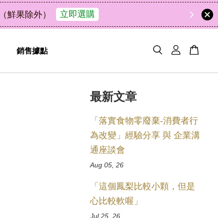
49
2
21
55
了解詳情
味・送禮自用兩相宜
天
小時
分鐘
秒
銷售據點
最新文章
「落實食物零廢棄-消費者行
為改變」經驗分享 與 企業溝
通座談會
Aug 05, 26
「這個鳳梨比較小顆，但是
心比較軟喔」
Jul 25, 26