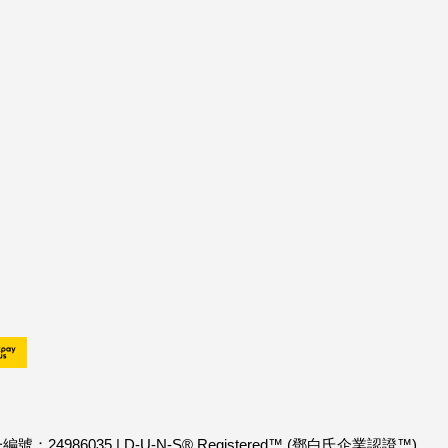
：24986035
|
D-U-N-S® Registered™ (鄧白氏企業認證™)