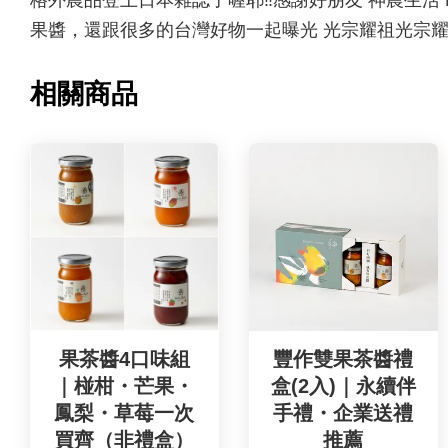
果醬，還跟很多的台灣好物一起曝光 光宗耀祖光宗耀
相關商品
果茶醬4口味組
豐作雙果茶醬禮
｜椪柑・芒果・
盒(2入)｜永續伴
鳳梨・草莓一次
手禮・企業送禮
買齊（非禮盒）
推薦