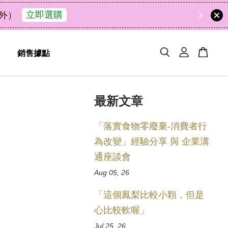
49
0
28
6
天
小時
分鐘
秒
銷售據點
最新文章
「落實食物零廢棄-消費者行
為改變」經驗分享 與 企業溝
通座談會
Aug 05, 26
「這個鳳梨比較小顆，但是
心比較軟喔」
Jul 25, 26