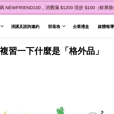
了解詳情
皮植萃永續好禮，解油去味・送禮自用兩相宜
演講及諮詢邀約
部落格
企業禮盒
媒體報導
家複習一下什麼是「格外品」