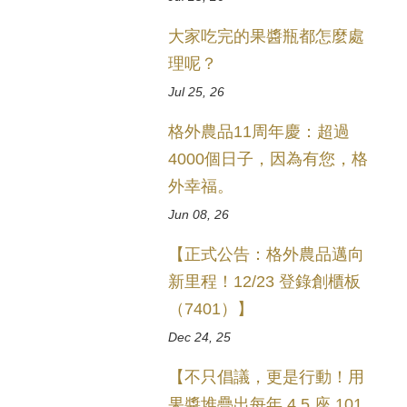
大家吃完的果醬瓶都怎麼處
理呢？
Jul 25, 26
格外農品11周年慶：超過
4000個日子，因為有您，格
外幸福。
Jun 08, 26
【正式公告：格外農品邁向
新里程！12/23 登錄創櫃板
（7401）】
Dec 24, 25
【不只倡議，更是行動！用
果醬堆疊出每年 4.5 座 101