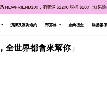
禮盒新上市｜橘皮植萃永續好禮，解油去味・送禮自用兩
演講及諮詢邀約
部落格
企業禮盒
媒體報導
，全世界都會來幫你」