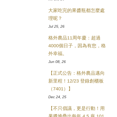
大家吃完的果醬瓶都怎麼處
理呢？
Jul 25, 26
格外農品11周年慶：超過
4000個日子，因為有您，格
外幸福。
Jun 08, 26
【正式公告：格外農品邁向
新里程！12/23 登錄創櫃板
（7401）】
Dec 24, 25
【不只倡議，更是行動！用
果醬堆疊出每年 4.5 座 101