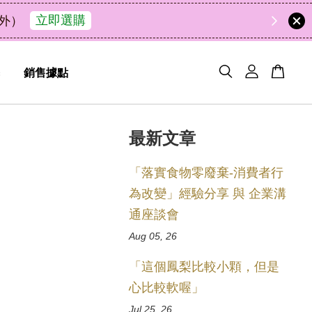
48
1
17
29
了解詳情
相宜
天
小時
分鐘
秒
銷售據點
最新文章
「落實食物零廢棄-消費者行
為改變」經驗分享 與 企業溝
通座談會
Aug 05, 26
「這個鳳梨比較小顆，但是
心比較軟喔」
Jul 25, 26