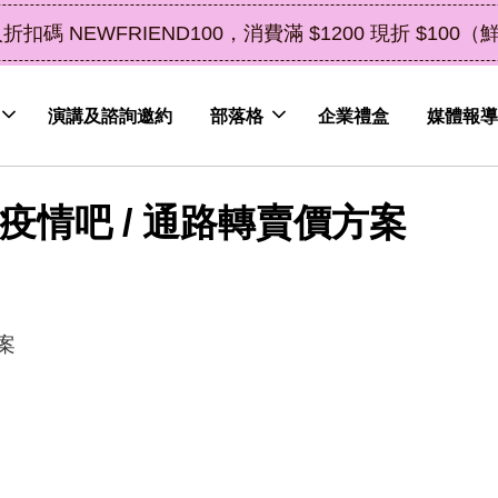
了解詳情
皮植萃永續好禮，解油去味・送禮自用兩相宜
演講及諮詢邀約
部落格
企業禮盒
媒體報導
疫情吧 / 通路轉賣價方案