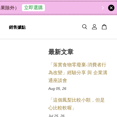
49
9
46
22
天
小時
分鐘
秒
銷售據點
最新文章
「落實食物零廢棄-消費者行
為改變」經驗分享 與 企業溝
通座談會
Aug 05, 26
「這個鳳梨比較小顆，但是
心比較軟喔」
Jul 25, 26