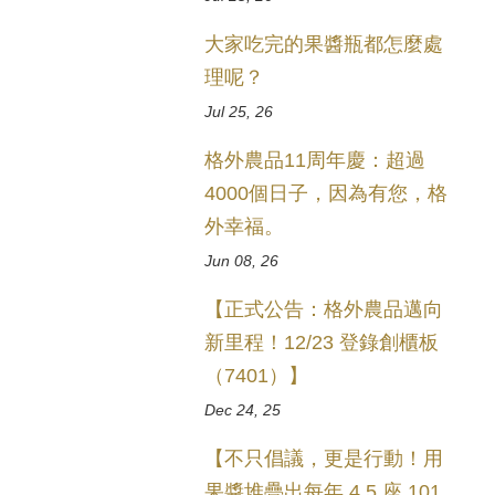
大家吃完的果醬瓶都怎麼處
理呢？
Jul 25, 26
格外農品11周年慶：超過
4000個日子，因為有您，格
外幸福。
Jun 08, 26
【正式公告：格外農品邁向
新里程！12/23 登錄創櫃板
（7401）】
Dec 24, 25
【不只倡議，更是行動！用
果醬堆疊出每年 4.5 座 101