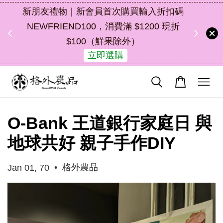
扣碼
中秋禮盒新上市｜橘皮植萃永續好禮，解
 現折
油去味・送禮自用兩相宜
46
22
13
41
了解詳情
天
小時
分鐘
秒
O-Bank 王道銀行家庭日 與
地球共好 親子手作DIY
•
格外農品
Jan 01, 70