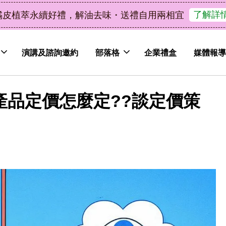
了解詳情
皮植萃永續好禮，解油去味・送禮自用兩相宜
演講及諮詢邀約
部落格
企業禮盒
媒體報導
 產品定價怎麼定??談定價策