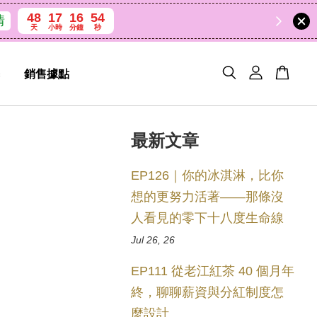
48
17
16
53
天
小時
分鐘
秒
銷售據點
最新文章
EP126｜你的冰淇淋，比你
想的更努力活著——那條沒
人看見的零下十八度生命線
Jul 26, 26
EP111 從老江紅茶 40 個月年
終，聊聊薪資與分紅制度怎
麼設計