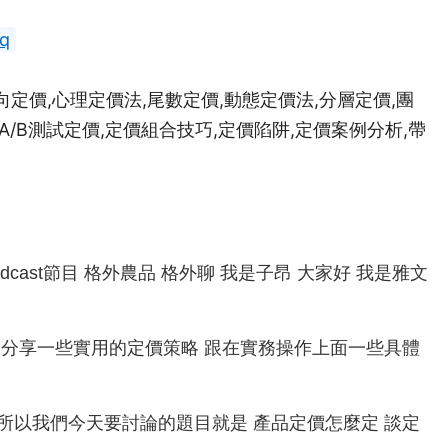
xq
定價,心理定價法,尾數定價,動態定價法,分層定價,團
A/B測試定價,定價組合技巧,定價陷阱,定價案例分析,帶
的Podcast節目 格外農品 格外聊 我是子昂 大家好 我是雅文
裡頭 我們會分享一些實用的定價策略 跟在實務操作上面一些具體
這個過程 所以我們今天要討論的題目就是 產品定價怎麼定 談定