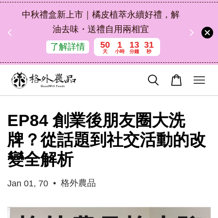
扣碼
中秋禮盒新上市｜橘皮植萃永續好禮，解
 現折
油去味・送禮自用兩相宜
50
1
13
30
了解詳情
天
小時
分鐘
秒
EP84 創業後朋友圈大洗
牌？從話題到社交活動的改
變全解析
•
格外農品
Jan 01, 70