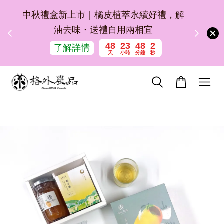
扣碼
中秋禮盒新上市｜橘皮植萃永續好禮，解
 現折
油去味・送禮自用兩相宜
48
23
48
1
了解詳情
天
小時
分鐘
秒