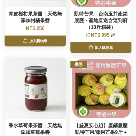
青皮椪柑果茶醬｜天然無
凱特芒果｜台南玉井產銷
添加柑橘果醬
履歷・產地直送含運到府
（10斤箱裝）
NT$ 250
從
NT$ 995
起
加入購物車
加入購物車
優惠
香水草莓果茶醬｜天然無
【盛夏安心組】產銷履歷
添加草莓果醬
凱特芒果/蘋果芒果9斤 +