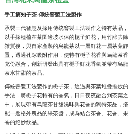
手工摘知子茶-傳統窨製工法製作
承襲三代智慧及採用傳統窨製工法製作之特有茶品，
以手採種植在茶園邊坡水保的梔子鮮花，用竹篩去除
雜質後，與自家產製的烏龍茶以一層鮮花一層茶葉靜
置，透過孔隙吸附作用，使特有梔子花香與烏龍茶香
充份融合，創新研發出具有梔子鮮花香氣並帶有烏龍
茶水甘甜的茶品。
傳統窨製工法製作的梔子茶，透過與茶葉堆疊擺放的
手法，將梔子花特有的香氣，日日夜夜融合到茶葉之
中，展現帶有烏龍茶甘甜滋味與花香的獨特茶品，搭
配一匙格外農品的果茶醬，成為結合茶香、花香、果
香的絕妙飲品。