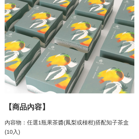
【商品內容】
內容物：任選1瓶果茶醬(鳳梨或椪柑)搭配知子茶盒
(10入)