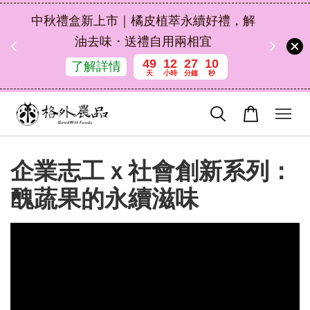
扣碼
中秋禮盒新上市｜橘皮植萃永續好禮，解
 現折
油去味・送禮自用兩相宜
49
12
27
8
了解詳情
天
小時
分鐘
秒
企業志工ｘ社會創新系列：
醜蔬果的永續滋味