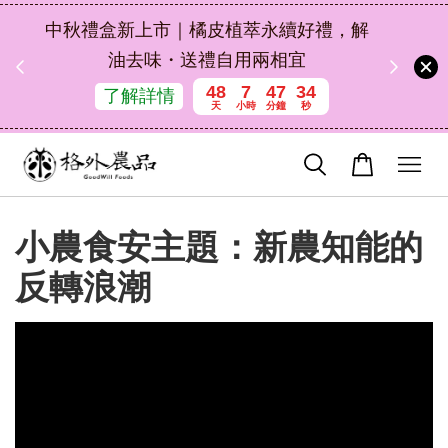
扣碼
中秋禮盒新上市｜橘皮植萃永續好禮，解
 現折
油去味・送禮自用兩相宜
48
7
47
33
了解詳情
天
小時
分鐘
秒
小農食安主題：新農知能的
反轉浪潮