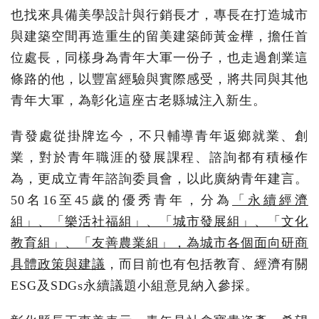
也找來具備美學設計與行銷長才，專長在打造城市
與建築空間再造重生的留美建築師黃金樺，擔任首
位處長，同樣身為青年大軍一份子，也走過創業這
條路的他，以豐富經驗與實際感受，將共同與其他
青年大軍，為彰化這座古老縣城注入新生。
青發處從掛牌迄今，不只輔導青年返鄉就業、創
業，對於青年職涯的發展課程、諮詢都有積極作
為，更成立青年諮詢委員會，以此廣納青年建言。
50名16至45歲的優秀青年，分為
「永續經濟
組」、「樂活社福組」、「城市發展組」、「文化
教育組」、「友善農業組」，為城市各個面向研商
具體政策與建議
，而目前也有包括教育、經濟有關
ESG及SDGs永續議題小組意見納入參採。