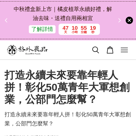
扣碼
中秋禮盒新上市｜橘皮植萃永續好禮，解
 現折
油去味・送禮自用兩相宜
47
10
55
18
了解詳情
天
小時
分鐘
秒
打造永續未來要靠年輕人
拼！彰化50萬青年大軍想創
業，公部門怎麼幫？
打造永續未來要靠年輕人拼！彰化50萬青年大軍想創
業，公部門怎麼幫？