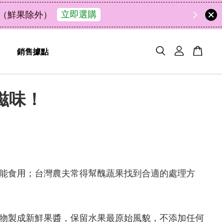
禮盒新上市｜橘皮植萃永續好禮，解油去味・送禮自用
銷售據點
滋味！
能食用；台灣農夫常得幫醜蔬果找到合適的處理方
物製成新鮮果醬，保留水果最原始風貌，不添加任何