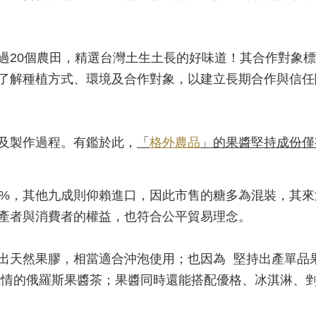
過20個農田，精選台灣土生土長的好味道！其合作對象
了解種植方式、環境及合作對象，以建立長期合作與信任
及製作過程。有鑑於此，
「
格外農品
」的果醬堅持成份僅
0%，其他九成則仰賴進口，因此市售的糖多為混裝，其
產者與消費者的權益，也符合公平貿易理念。
出天然果膠，相當適合沖泡使用；也因為 堅持出產單品
國風情的俄羅斯果醬茶；果醬同時還能搭配優格、冰淇淋