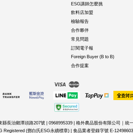
ESG講師怎麼挑
飲料店加盟
檢驗報告
合作夥伴
常見問題
訂閱電子報
Foreign Buyer (B to B)
合作提案
Visa
Master
屏東縣長治鄉潭頭路207號
|
0968995339
|
格外農品股份有限公司｜統一編號
G Registered (鄧白氏ESG永續標章)
|
食品業者登錄字號 E-124986035-