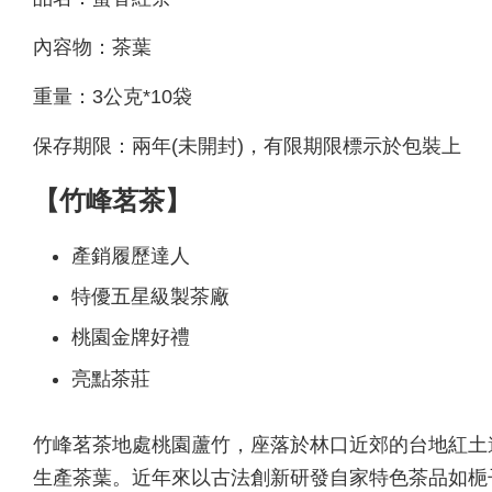
內容物：茶葉
重量：3公克*10袋
保存期限：兩年(未開封)，有限期限標示於包裝上
【竹峰茗茶】
產銷履歷達人
特優五星級製茶廠
桃園金牌好禮
亮點茶莊
竹峰茗茶地處桃園蘆竹，座落於林口近郊的台地紅土
生產茶葉。近年來以古法創新研發自家特色茶品如梔