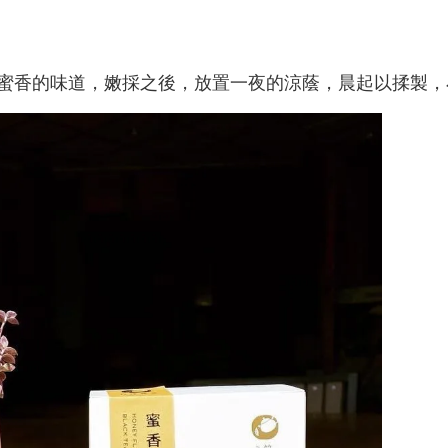
蜜香的味道，嫩採之後，放置一夜的涼蔭，晨起以揉製，