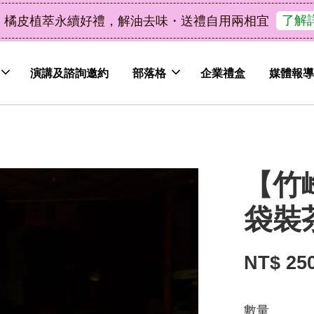
了解詳情
皮植萃永續好禮，解油去味・送禮自用兩相宜
演講及諮詢邀約
部落格
企業禮盒
媒體報導
【竹
袋裝
NT$ 25
數量