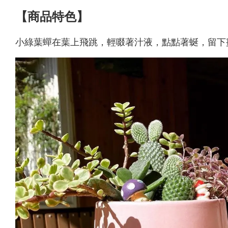
【商品特色】
小綠葉蟬在葉上飛跳，輕啜著汁液，點點著蜒，留下