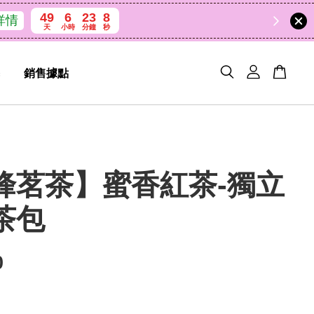
49
6
23
7
天
小時
分鐘
秒
銷售據點
峰茗茶】蜜香紅茶-獨立
茶包
0