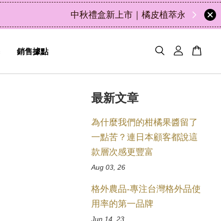
50
12
39
41
天
小時
分鐘
秒
銷售據點
最新文章
為什麼我們的柑橘果醬留了
一點苦？連日本顧客都說這
款層次感更豐富
Aug 03, 26
格外農品-專注台灣格外品使
用率的第一品牌
Jun 14, 23