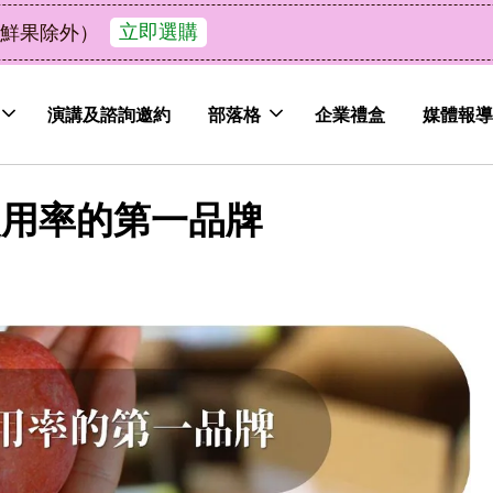
了解詳情
皮植萃永續好禮，解油去味・送禮自用兩相宜
演講及諮詢邀約
部落格
企業禮盒
媒體報導
使用率的第一品牌