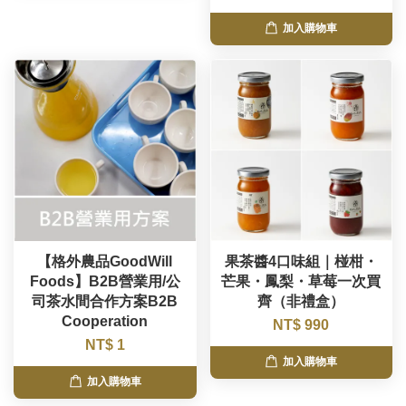
加入購物車
【格外農品GoodWill
果茶醬4口味組｜椪柑・
Foods】B2B營業用/公
芒果・鳳梨・草莓一次買
司茶水間合作方案B2B
齊（非禮盒）
Cooperation
NT$ 990
NT$ 1
加入購物車
加入購物車