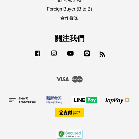
Foreign Buyer (B to B)
合作提案
關注我們
Facebook
Instagram
YouTube
Line
RSS
Visa
Master