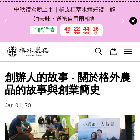
扣碼
中秋禮盒新上市｜橘皮植萃永續好禮，解
 現折
油去味・送禮自用兩相宜
49
22
44
15
了解詳情
天
小時
分鐘
秒
創辦人的故事 - 關於格外農
品的故事與創業簡史
Jan 01, 70