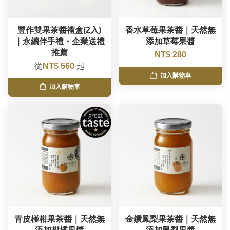
豐作雙果茶醬禮盒(2入)
香水草莓果茶醬｜天然無
｜永續伴手禮・企業送禮
添加草莓果醬
推薦
NT$ 280
從
NT$ 560
起
加入購物車
加入購物車
青皮椪柑果茶醬｜天然無
金鑽鳳梨果茶醬｜天然無