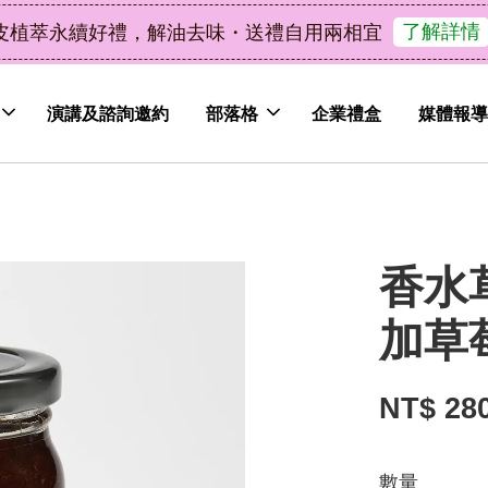
了解詳情
皮植萃永續好禮，解油去味・送禮自用兩相宜
演講及諮詢邀約
部落格
企業禮盒
媒體報導
香水
加草
NT$ 28
數量