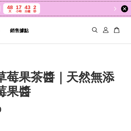
48
17
43
0
天
小時
分鐘
秒
銷售據點
草莓果茶醬｜天然無添
莓果醬
0