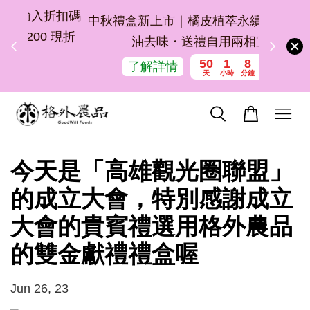
扣碼
中秋禮盒新上市｜橘皮植萃永續好禮，解
 現折
油去味・送禮自用兩相宜
50
1
8
21
了解詳情
天
小時
分鐘
秒
今天是「高雄觀光圈聯盟」
的成立大會，特別感謝成立
大會的貴賓禮選用格外農品
的雙金獻禮禮盒喔
Jun 26, 23