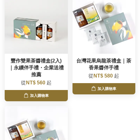
豐作雙果茶醬禮盒(2入)
台灣花果烏龍茶禮盒｜茶
｜永續伴手禮・企業送禮
香果醬伴手禮
推薦
從
NT$ 580
起
從
NT$ 560
起
加入購物車
加入購物車