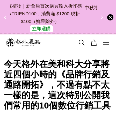
折扣碼
中秋禮盒新上市｜橘皮植萃永續好禮，解
 現折
油去味・送禮自用兩相宜
49
0
8
35
了解詳情
天
小時
分鐘
秒
今天格外在美和科大分享將
近四個小時的《品牌行銷及
通路開拓》，不過有點不太
一樣的是，這次特別公開我
們常用的10個數位行銷工具