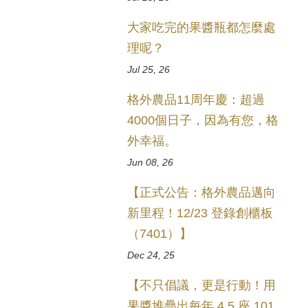
大家吃完的果醬瓶都怎麼處
理呢？
Jul 25, 26
格外農品11周年慶：超過
4000個日子，因為有您，格
外幸福。
Jun 08, 26
【正式公告：格外農品邁向
新里程！12/23 登錄創櫃板
（7401）】
Dec 24, 25
【不只倡議，更是行動！用
果醬堆疊出每年 4.5 座 101