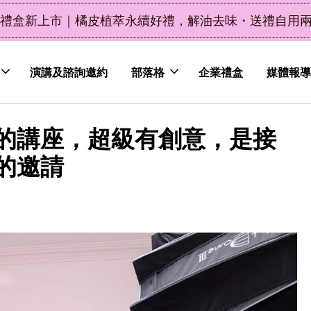
了解詳情
皮植萃永續好禮，解油去味・送禮自用兩相宜
演講及諮詢邀約
部落格
企業禮盒
媒體報導
的講座，超級有創意，是接
的邀請