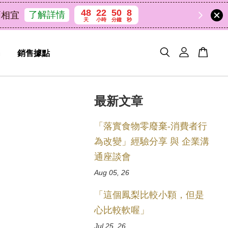
48
22
50
7
天
小時
分鐘
秒
銷售據點
最新文章
「落實食物零廢棄-消費者行
為改變」經驗分享 與 企業溝
通座談會
Aug 05, 26
「這個鳳梨比較小顆，但是
心比較軟喔」
Jul 25, 26