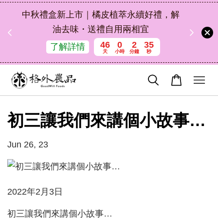
扣碼
中秋禮盒新上市｜橘皮植萃永續好禮，解
 現折
油去味・送禮自用兩相宜
46
0
2
35
了解詳情
天
小時
分鐘
秒
初三讓我們來講個小故事…
Jun 26, 23
2022年2月3日
初三讓我們來講個小故事…