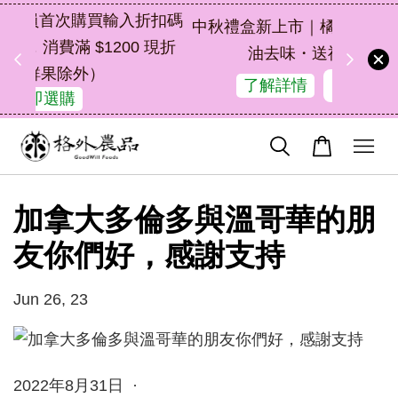
扣碼
中秋禮盒新上市｜橘皮植萃永續好禮，解
 現折
油去味・送禮自用兩相宜
48
16
4
24
了解詳情
天
小時
分鐘
秒
加拿大多倫多與溫哥華的朋
友你們好，感謝支持
Jun 26, 23
2022年8月31日 ·