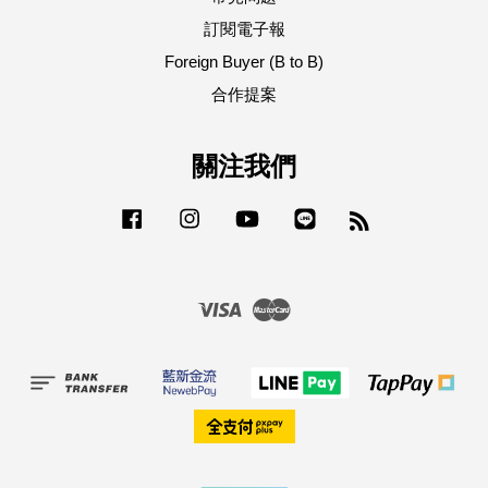
訂閱電子報
Foreign Buyer (B to B)
合作提案
關注我們
Facebook
Instagram
YouTube
Line
RSS
Visa
Master