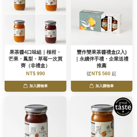
果茶醬4口味組｜椪柑・
豐作雙果茶醬禮盒(2入)
芒果・鳳梨・草莓一次買
｜永續伴手禮・企業送禮
齊（非禮盒）
推薦
NT$ 990
從
NT$ 560
起
加入購物車
加入購物車