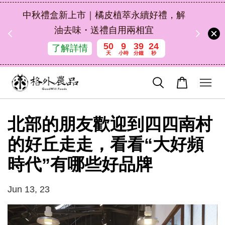
扣碼
中秋禮盒新上市｜橘皮植萃永續好禮，解
 現折
油去味・送禮自用兩相宜
50
9
39
23
了解詳情
天
小時
分鐘
秒
北部的朋友歡迎到四四南村
的好丘走走，看看“大好頻
時代”有哪些好品牌
Jun 13, 23