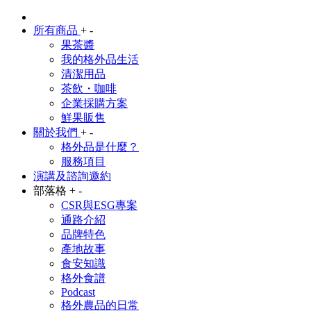
所有商品
+
-
果茶醬
我的格外品生活
清潔用品
茶飲・咖啡
企業採購方案
鮮果販售
關於我們
+
-
格外品是什麼？
服務項目
演講及諮詢邀約
部落格
+
-
CSR與ESG專案
通路介紹
品牌特色
產地故事
食安知識
格外食譜
Podcast
格外農品的日常