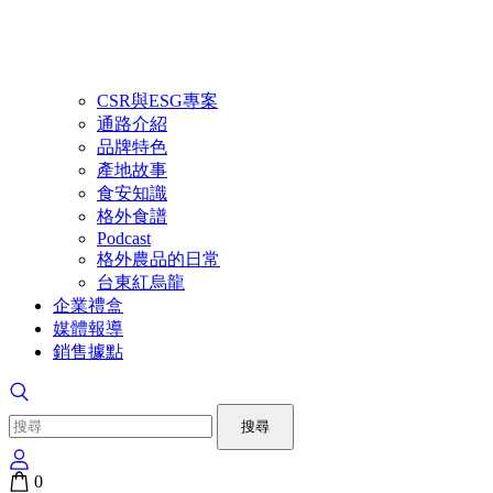
CSR與ESG專案
通路介紹
品牌特色
產地故事
食安知識
格外食譜
Podcast
格外農品的日常
台東紅烏龍
企業禮盒
媒體報導
銷售據點
搜尋
0