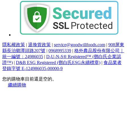
隱私權政策
|
退換貨政策
|
service@goodwillfoods.com
|
908屏東
縣長治鄉潭頭路207號
|
0968995339
|
格外農品股份有限公司｜
統一編號：24986035
|
D-U-N-S® Registered™ (鄧白氏企業認
證™)
|
D&B ESG Registered (鄧白氏ESG永續標章)
|
食品業者
登錄字號 E-124986035-00000-9
您的購物車目前還是空的。
繼續購物