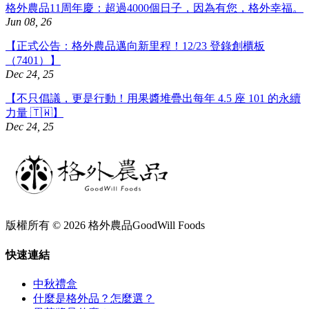
格外農品11周年慶：超過4000個日子，因為有您，格外幸福。
Jun 08, 26
【正式公告：格外農品邁向新里程！12/23 登錄創櫃板
（7401）】
Dec 24, 25
【不只倡議，更是行動！用果醬堆疊出每年 4.5 座 101 的永續
力量 🇹🇼】
Dec 24, 25
版權所有 © 2026 格外農品GoodWill Foods
快速連結
中秋禮盒
什麼是格外品？怎麼選？