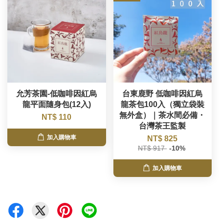
允芳茶園-低咖啡因紅烏
台東鹿野 低咖啡因紅烏
龍平面隨身包(12入)
龍茶包100入（獨立袋裝
無外盒）｜茶水間必備・
NT$ 110
台灣茶王監製
加入購物車
NT$ 825
NT$ 917
-10%
加入購物車