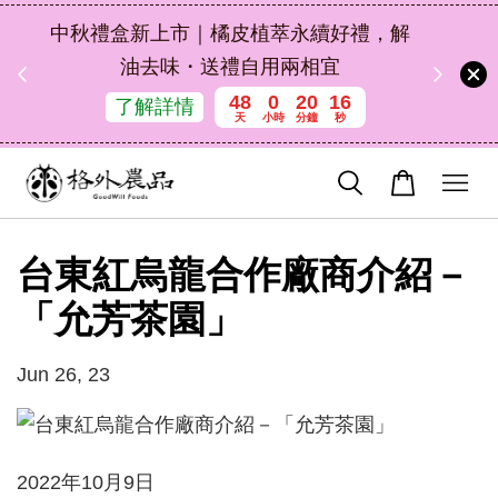
扣碼
中秋禮盒新上市｜橘皮植萃永續好禮，解
 現折
油去味・送禮自用兩相宜
48
0
20
16
了解詳情
天
小時
分鐘
秒
台東紅烏龍合作廠商介紹－
「允芳茶園」
Jun 26, 23
2022年10月9日