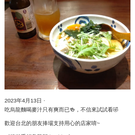
2023年4月13日 ·
吃烏龍麵喝麥汁只有爽而已🍻，不信來試試看🤣
歡迎台北的朋友捧場支持用心的店家唷~