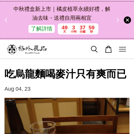
扣碼
中秋禮盒新上市｜橘皮植萃永續好禮，解
 現折
油去味・送禮自用兩相宜
49
3
37
58
了解詳情
天
小時
分鐘
秒
吃烏龍麵喝麥汁只有爽而已
Aug 04, 23