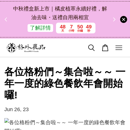
扣碼
中秋禮盒新上市｜橘皮植萃永續好禮，解
 現折
油去味・送禮自用兩相宜
48
7
50
49
了解詳情
天
小時
分鐘
秒
各位格粉們～集合啦～～ 一
年一度的綠色餐飲年會開始
囉!
Jun 26, 23