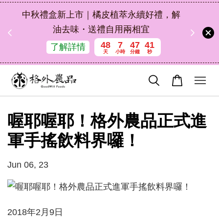
扣碼
中秋禮盒新上市｜橘皮植萃永續好禮，解
 現折
油去味・送禮自用兩相宜
48
7
47
41
了解詳情
天
小時
分鐘
秒
喔耶喔耶！格外農品正式進
軍手搖飲料界囉！
Jun 06, 23
2018年2月9日