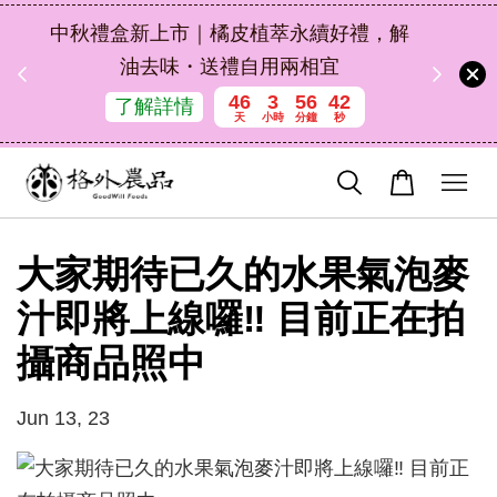
扣碼
中秋禮盒新上市｜橘皮植萃永續好禮，解
 現折
油去味・送禮自用兩相宜
46
3
56
42
了解詳情
天
小時
分鐘
秒
大家期待已久的水果氣泡麥
汁即將上線囉‼️ 目前正在拍
攝商品照中
Jun 13, 23