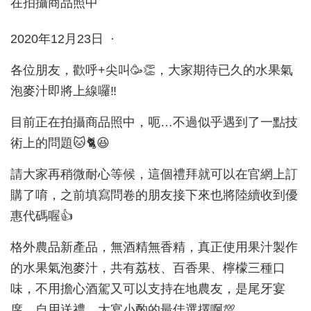
2020年12月23日 ·
各位朋友，歡呼+尖叫🥳👏，大家期待已久的水果氣
泡麥汁即將上線囉‼️
目前正在拍攝商品照中，呃…不過似乎遇到了一點技
術上的問題🐱🐈😆
請大家再稍微耐心等候，這個禮拜就可以在官網上訂
購了唷，之前填寫問卷的朋友接下來也將陸續收到優
惠代碼喔👍
格外農品新產品，無酒精無香精，真正使用果汁製作
的水果氣泡麥汁，共有荔枝、百香果、檸檬三種口
味，不用擔心酒駕又可以支持在地農友，是尾牙宴
席、自用送禮、大宴小酌的最佳選擇啊💯