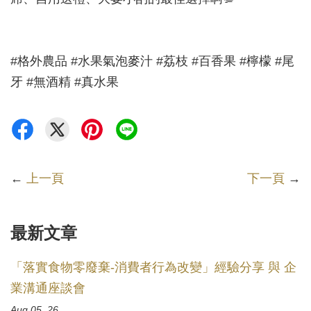
#格外農品 #水果氣泡麥汁 #荔枝 #百香果 #檸檬 #尾
牙 #無酒精 #真水果
←
上一頁
下一頁
→
最新文章
「落實食物零廢棄-消費者行為改變」經驗分享 與 企
業溝通座談會
Aug 05, 26