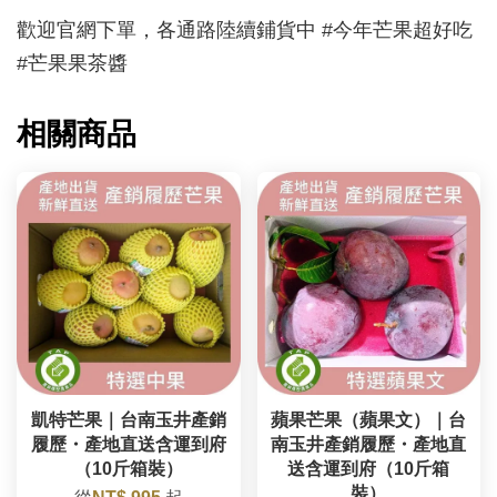
歡迎官網下單，各通路陸續鋪貨中 #今年芒果超好吃
#芒果果茶醬
相關商品
凱特芒果｜台南玉井產銷
蘋果芒果（蘋果文）｜台
履歷・產地直送含運到府
南玉井產銷履歷・產地直
（10斤箱裝）
送含運到府（10斤箱
裝）