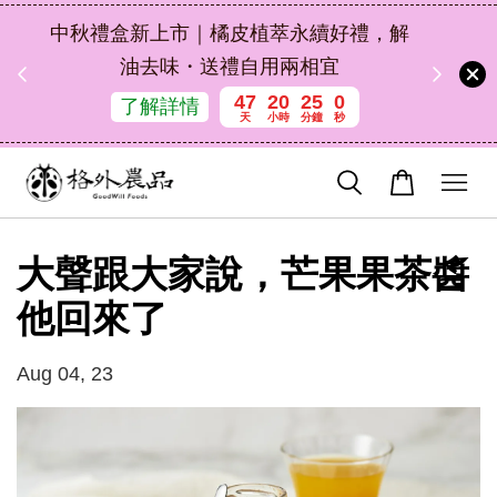
扣碼
中秋禮盒新上市｜橘皮植萃永續好禮，解
 現折
油去味・送禮自用兩相宜
47
20
25
0
了解詳情
天
小時
分鐘
秒
大聲跟大家說，芒果果茶醬
他回來了
Aug 04, 23