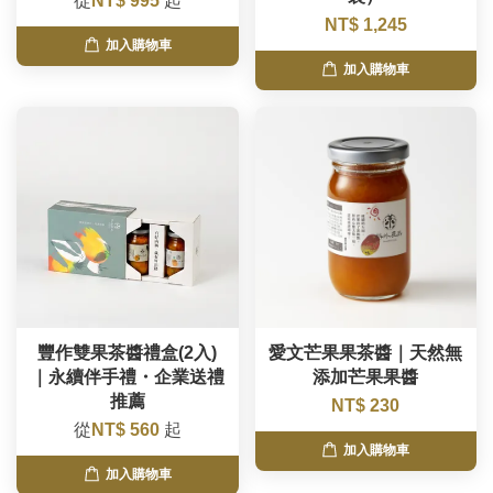
從
NT$ 995
起
NT$ 1,245
加入購物車
加入購物車
豐作雙果茶醬禮盒(2入)
愛文芒果果茶醬｜天然無
｜永續伴手禮・企業送禮
添加芒果果醬
推薦
NT$ 230
從
NT$ 560
起
加入購物車
加入購物車