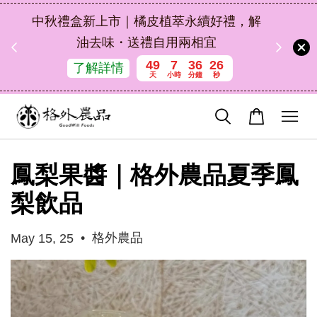
扣碼
中秋禮盒新上市｜橘皮植萃永續好禮，解
 現折
油去味・送禮自用兩相宜
49
7
36
25
了解詳情
天
小時
分鐘
秒
鳳梨果醬｜格外農品夏季鳳
梨飲品
•
格外農品
May 15, 25