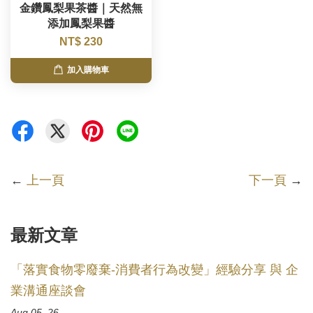
金鑽鳳梨果茶醬｜天然無
添加鳳梨果醬
NT$ 230
加入購物車
←
上一頁
下一頁
→
最新文章
「落實食物零廢棄-消費者行為改變」經驗分享 與 企
業溝通座談會
Aug 05, 26