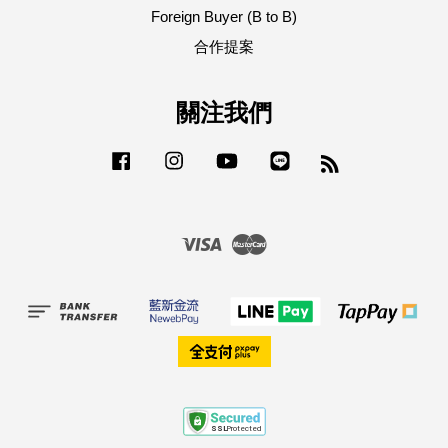
Foreign Buyer (B to B)
合作提案
關注我們
Facebook
Instagram
YouTube
Line
RSS
Visa
Master