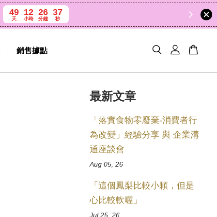
49
12
26
36
天
小時
分鐘
秒
銷售據點
最新文章
「落實食物零廢棄-消費者行
為改變」經驗分享 與 企業溝
通座談會
Aug 05, 26
「這個鳳梨比較小顆，但是
心比較軟喔」
Jul 25, 26