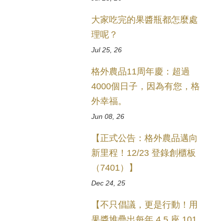
大家吃完的果醬瓶都怎麼處
理呢？
Jul 25, 26
格外農品11周年慶：超過
4000個日子，因為有您，格
外幸福。
Jun 08, 26
【正式公告：格外農品邁向
新里程！12/23 登錄創櫃板
（7401）】
Dec 24, 25
【不只倡議，更是行動！用
果醬堆疊出每年 4.5 座 101