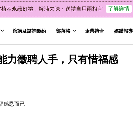
了解詳情
皮植萃永續好禮，解油去味・送禮自用兩相宜
演講及諮詢邀約
部落格
企業禮盒
媒體報導
能力徵聘人手，只有惜福感