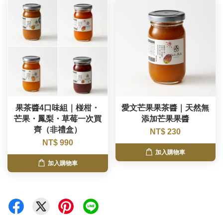
果茶醬4口味組｜椪柑・
愛文芒果果茶醬｜天然無
芒果・鳳梨・草莓一次買
添加芒果果醬
齊（非禮盒）
NT$ 230
NT$ 990
加入購物車
加入購物車