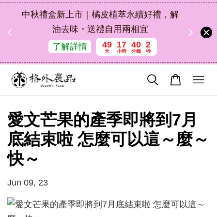
扣碼
中秋禮盒新上市｜橘皮植萃永續好禮，解
 現折
油去味・送禮自用兩相宜
49
17
40
2
了解詳情
天
小時
分鐘
秒
愛文芒果的產季即將到7月
底結束啦 怎麼可以這～麼～
快～
Jun 09, 23