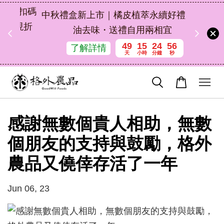
扣碼
中秋禮盒新上市｜橘皮植萃永續好禮，解
 現折
油去味・送禮自用兩相宜
49
15
24
56
了解詳情
天
小時
分鐘
秒
感謝無數個貴人相助，無數
個朋友的支持與鼓勵，格外
農品又僥倖存活了一年
Jun 06, 23