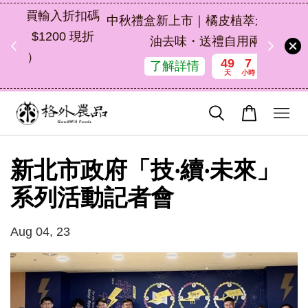
扣碼
中秋禮盒新上市｜橘皮植萃永續好禮，解
 現折
油去味・送禮自用兩相宜
49
7
23
7
了解詳情
天
小時
分鐘
秒
新北市政府「技‧續‧未來」
系列活動記者會
Aug 04, 23