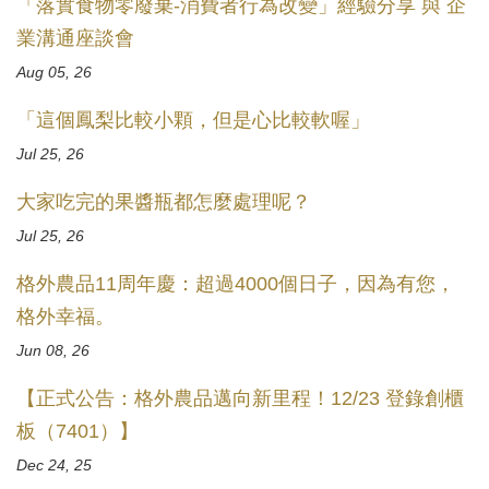
「落實食物零廢棄-消費者行為改變」經驗分享 與 企
業溝通座談會
Aug 05, 26
「這個鳳梨比較小顆，但是心比較軟喔」
Jul 25, 26
大家吃完的果醬瓶都怎麼處理呢？
Jul 25, 26
格外農品11周年慶：超過4000個日子，因為有您，
格外幸福。
Jun 08, 26
【正式公告：格外農品邁向新里程！12/23 登錄創櫃
板（7401）】
Dec 24, 25