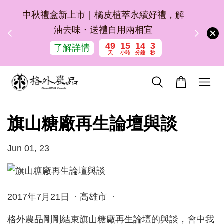
扣碼
中秋禮盒新上市｜橘皮植萃永續好禮，解
 現折
油去味・送禮自用兩相宜
49
15
14
3
了解詳情
天
小時
分鐘
秒
旗山糖廠再生論壇與談
Jun 01, 23
2017年7月21日 · 高雄市 ·
格外農品剛剛結束旗山糖廠再生論壇的與談，會中我