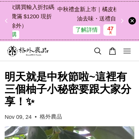
扣碼
中秋禮盒新上市｜橘皮植萃永續好禮，解
 現折
油去味・送禮自用兩相宜
47
5
20
36
了解詳情
天
小時
分鐘
秒
明天就是中秋節啦~這裡有
三個柚子小秘密要跟大家分
享！✨
•
格外農品
Nov 09, 24