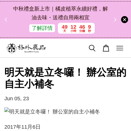
扣碼
中秋禮盒新上市｜橘皮植萃永續好禮，解
 現折
油去味・送禮自用兩相宜
49
12
46
9
了解詳情
天
小時
分鐘
秒
明天就是立冬囉！ 辦公室的
自主小補冬
Jun 05, 23
2017年11月6日