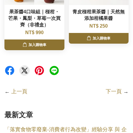
果茶醬4口味組｜椪柑・
青皮椪柑果茶醬｜天然無
芒果・鳳梨・草莓一次買
添加柑橘果醬
齊（非禮盒）
NT$ 250
NT$ 990
加入購物車
加入購物車
←
上一頁
下一頁
→
最新文章
「落實食物零廢棄-消費者行為改變」經驗分享 與 企