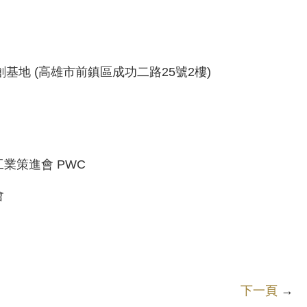
基地 (高雄市前鎮區成功二路25號2樓)
業策進會 PWC
會
下一頁
→