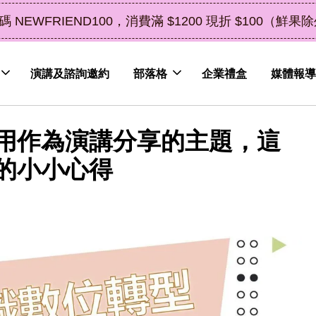
了解詳情
皮植萃永續好禮，解油去味・送禮自用兩相宜
演講及諮詢邀約
部落格
企業禮盒
媒體報導
用作為演講分享的主題，這
的小小心得