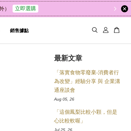
47
0
22
33
天
小時
分鐘
秒
銷售據點
最新文章
「落實食物零廢棄-消費者行
為改變」經驗分享 與 企業溝
通座談會
Aug 05, 26
「這個鳳梨比較小顆，但是
心比較軟喔」
Jul 25, 26