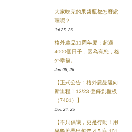
大家吃完的果醬瓶都怎麼處
理呢？
Jul 25, 26
格外農品11周年慶：超過
4000個日子，因為有您，格
外幸福。
Jun 08, 26
【正式公告：格外農品邁向
新里程！12/23 登錄創櫃板
（7401）】
Dec 24, 25
【不只倡議，更是行動！用
果醬堆疊出每年 4.5 座 101