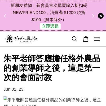
購買輸入折扣碼
中秋禮盒新上市｜橘皮植萃永續好禮，
 $1200 現折
油去味・送禮自用兩相宜
外）
47
3
19
3
了解詳情
天
小時
分鐘
秒
朱平老師答應擔任格外農品
的創業導師之後，這是第一
次的會面討教
Jun 01, 23