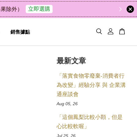
48
4
24
17
天
小時
分鐘
秒
銷售據點
最新文章
「落實食物零廢棄-消費者行
為改變」經驗分享 與 企業溝
通座談會
Aug 05, 26
「這個鳳梨比較小顆，但是
心比較軟喔」
Jul 25, 26