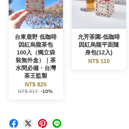
台東鹿野 低咖啡
允芳茶園-低咖啡
因紅烏龍茶包
因紅烏龍平面隨
100入（獨立袋
身包(12入)
裝無外盒）｜茶
NT$ 110
水間必備・台灣
茶王監製
NT$ 825
NT$ 917
-10%