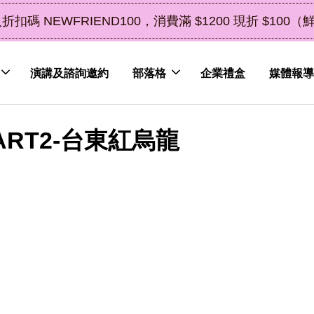
了解詳情
皮植萃永續好禮，解油去味・送禮自用兩相宜
演講及諮詢邀約
部落格
企業禮盒
媒體報導
RT2-台東紅烏龍