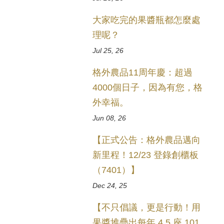
大家吃完的果醬瓶都怎麼處
理呢？
Jul 25, 26
格外農品11周年慶：超過
4000個日子，因為有您，格
外幸福。
Jun 08, 26
【正式公告：格外農品邁向
新里程！12/23 登錄創櫃板
（7401）】
Dec 24, 25
【不只倡議，更是行動！用
果醬堆疊出每年 4.5 座 101