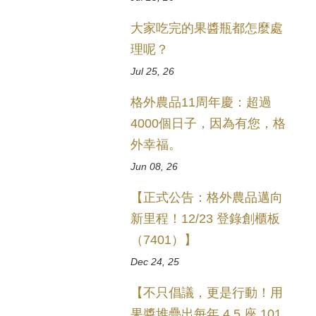
大家吃完的果醬瓶都怎麼處
理呢？
Jul 25, 26
格外農品11周年慶：超過
4000個日子，因為有您，格
外幸福。
Jun 08, 26
【正式公告：格外農品邁向
新里程！12/23 登錄創櫃板
（7401）】
Dec 24, 25
【不只倡議，更是行動！用
果醬堆疊出每年 4.5 座 101