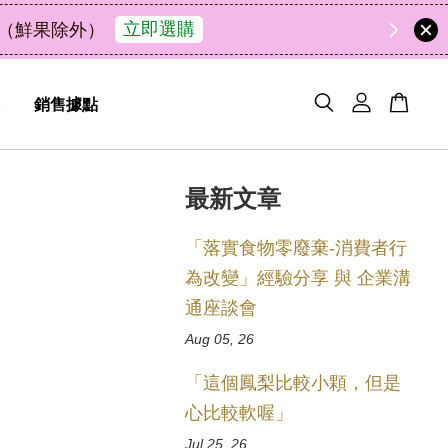
中秋禮盒新上市｜橘皮植萃永
銷售據點
最新文章
「落實食物零廢棄-消費者行
為改變」經驗分享 與 企業溝
通座談會
Aug 05, 26
「這個鳳梨比較小顆，但是
心比較軟喔」
Jul 25, 26