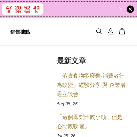
47
20
52
40
天
小時
分鐘
秒
銷售據點
最新文章
「落實食物零廢棄-消費者行
為改變」經驗分享 與 企業溝
通座談會
Aug 05, 26
「這個鳳梨比較小顆，但是
心比較軟喔」
Jul 25, 26