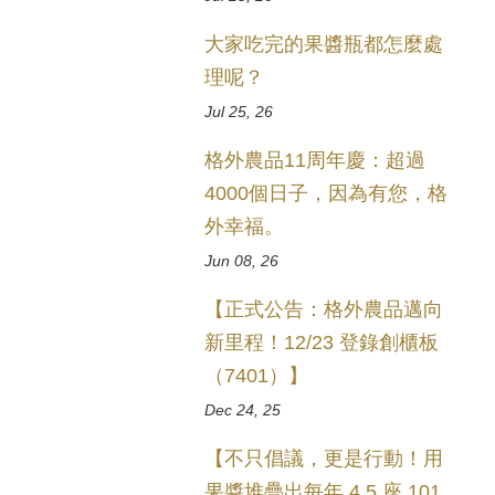
大家吃完的果醬瓶都怎麼處
理呢？
Jul 25, 26
格外農品11周年慶：超過
4000個日子，因為有您，格
外幸福。
Jun 08, 26
【正式公告：格外農品邁向
新里程！12/23 登錄創櫃板
（7401）】
Dec 24, 25
【不只倡議，更是行動！用
果醬堆疊出每年 4.5 座 101