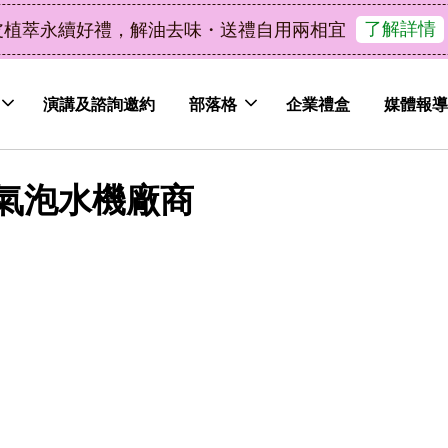
了解詳情
皮植萃永續好禮，解油去味・送禮自用兩相宜
演講及諮詢邀約
部落格
企業禮盒
媒體報導
氣泡水機廠商