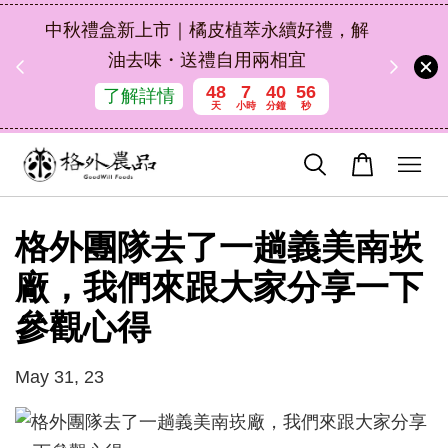
扣碼
中秋禮盒新上市｜橘皮植萃永續好禮，解
 現折
油去味・送禮自用兩相宜
48
7
40
55
了解詳情
天
小時
分鐘
秒
格外團隊去了一趟義美南崁
廠，我們來跟大家分享一下
參觀心得
May 31, 23